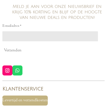
Meld je aan voor onze nieuwsbrief en
krijg 10% korting en blijf op de hoogte
van nieuwe deals en producten!
E-mailadres *
Verzenden
I
W
n
h
s
a
t
t
Klantenservice
a
s
g
A
r
p
Levertijd en verzendkosten
a
p