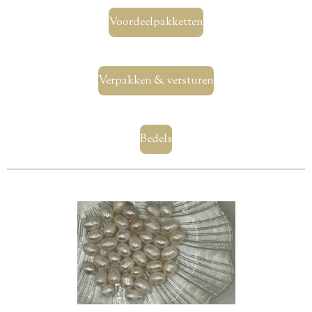
Voordeelpakketten
Verpakken & versturen
Bedels