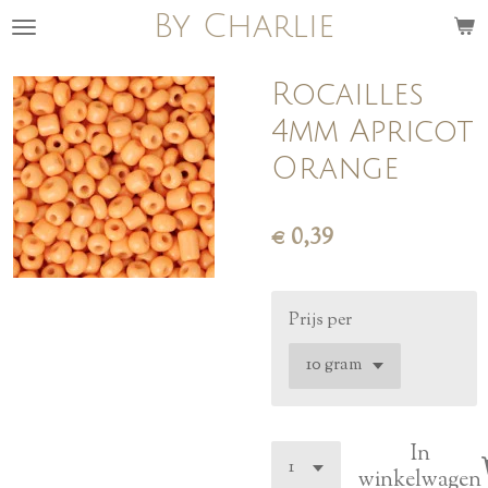
By Charlie
Ga
direct
naar
Rocailles
de
4mm Apricot
hoofdinhoud
Orange
€ 0,39
Prijs per
In
winkelwagen