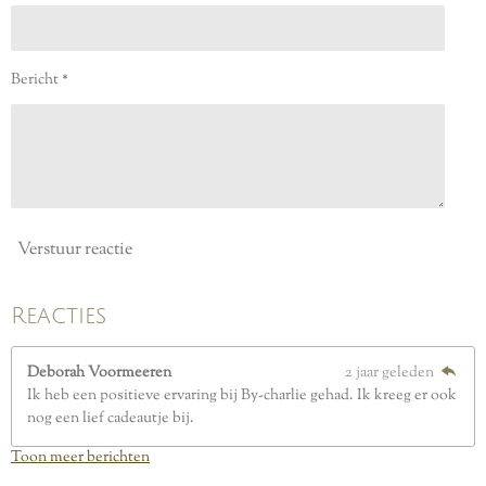
s
t
e
Bericht *
r
r
e
n
Verstuur reactie
Reacties
Deborah Voormeeren
2 jaar geleden
Ik heb een positieve ervaring bij By-charlie gehad. Ik kreeg er ook
nog een lief cadeautje bij.
Toon meer berichten