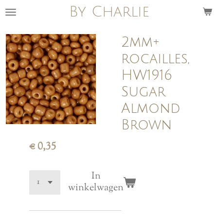
By Charlie
Ga
direct
naar
2mm+
de
rocailles,
hoofdinhoud
HW1916
Sugar
Almond
Brown
€ 0,35
In
winkelwagen