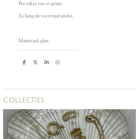
Per zakje van 10 gram.
Zo lang de voorraad strekt.
Materiaal: glas.
D
D
S
D
e
e
h
e
l
e
a
l
e
l
r
e
n
e
n
Collecties