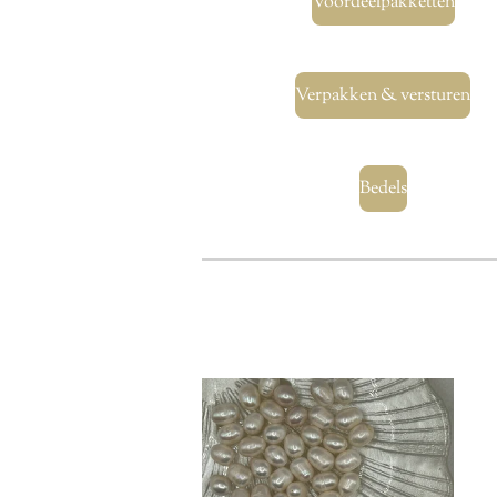
Voordeelpakketten
Verpakken & versturen
Bedels