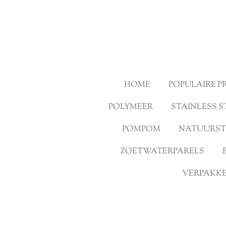
Ga
direct
naar
de
hoofdinhoud
HOME
POPULAIRE 
POLYMEER
STAINLESS S
POMPOM
NATUURS
ZOETWATERPARELS
VERPAKKE