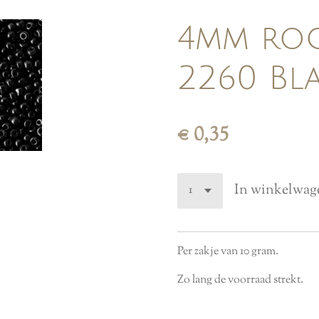
4mm roca
2260 Bl
€ 0,35
In winkelwag
Per zakje van 10 gram.
Zo lang de voorraad strekt.