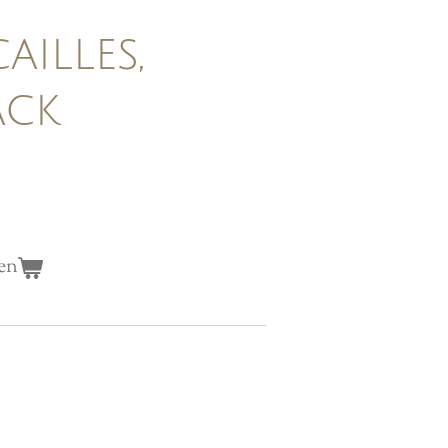
illes,
ack
en