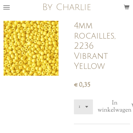
By Charlie
Ga
direct
naar
4mm
de
rocailles,
hoofdinhoud
2236
Vibrant
Yellow
€ 0,35
In
winkelwagen