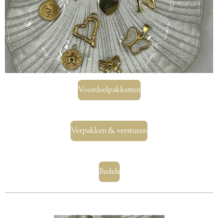
Voordeelpakketten
Verpakken & versturen
Bedels