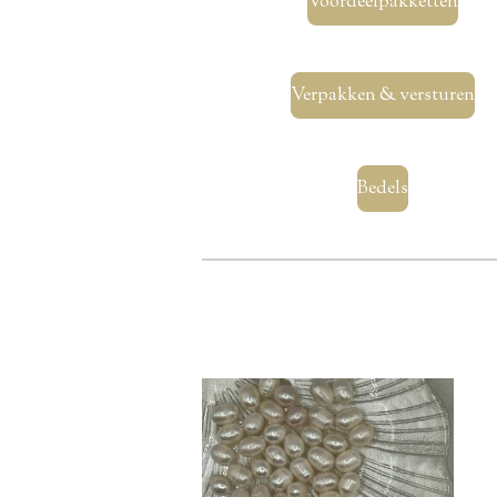
Voordeelpakketten
Verpakken & versturen
Bedels