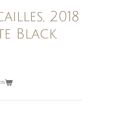
illes, 2018
te Black
en