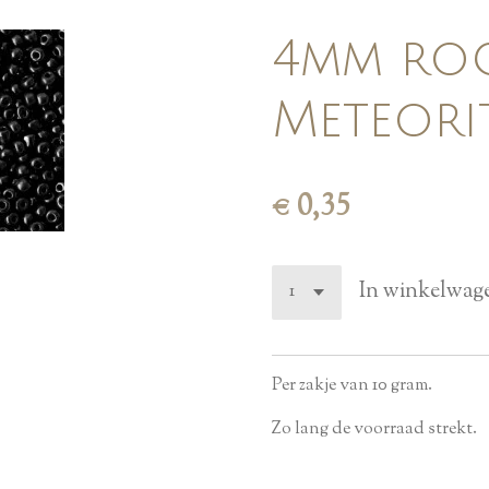
4mm roca
Meteori
€ 0,35
In winkelwag
Per zakje van 10 gram.
Zo lang de voorraad strekt.