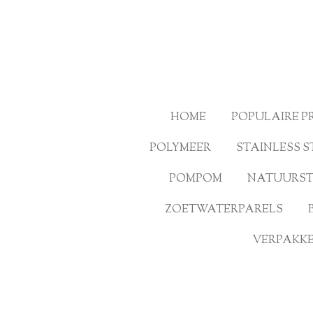
Ga
direct
naar
de
hoofdinhoud
HOME
POPULAIRE 
POLYMEER
STAINLESS S
POMPOM
NATUURS
ZOETWATERPARELS
VERPAKKE