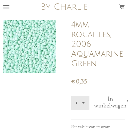
By Charlie
Ga
direct
naar
4mm
de
rocailles,
hoofdinhoud
2006
Aquamarine
Green
€ 0,35
In
winkelwagen
Per zakje van 10 gram.