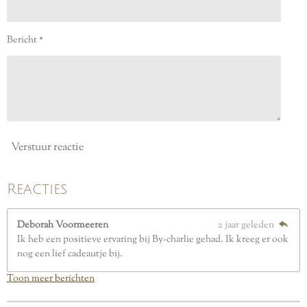
s
t
e
Bericht *
r
r
e
n
Verstuur reactie
Reacties
Deborah Voormeeren
2 jaar geleden
Ik heb een positieve ervaring bij By-charlie gehad. Ik kreeg er ook
nog een lief cadeautje bij.
Toon meer berichten