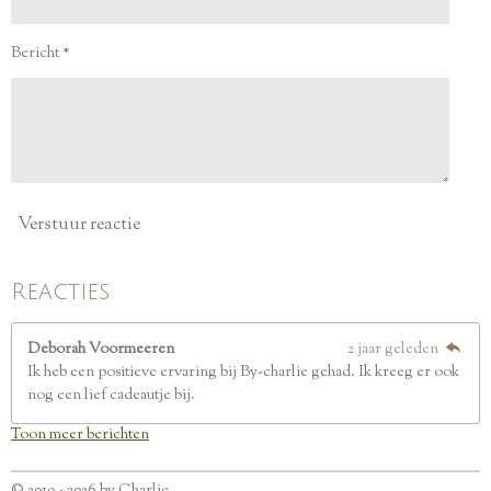
t
e
Bericht *
r
r
e
n
Verstuur reactie
Reacties
Deborah Voormeeren
2 jaar geleden
Ik heb een positieve ervaring bij By-charlie gehad. Ik kreeg er ook
nog een lief cadeautje bij.
Toon meer berichten