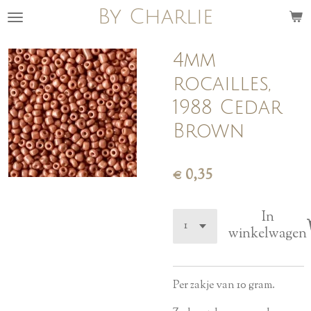
By Charlie
Ga
direct
naar
4mm
de
rocailles,
hoofdinhoud
1988 Cedar
Brown
€ 0,35
In
winkelwagen
Per zakje van 10 gram.