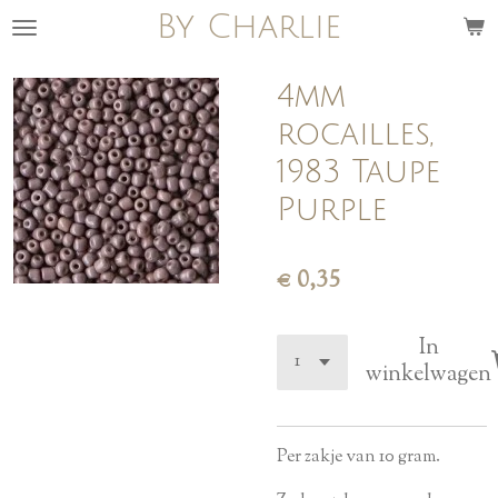
By Charlie
Ga
direct
naar
4mm
de
rocailles,
hoofdinhoud
1983 Taupe
Purple
€ 0,35
In
winkelwagen
Per zakje van 10 gram.