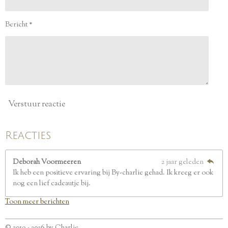
t
e
Bericht *
r
r
e
n
Verstuur reactie
Reacties
Deborah Voormeeren
2 jaar geleden
Ik heb een positieve ervaring bij By-charlie gehad. Ik kreeg er ook
nog een lief cadeautje bij.
Toon meer berichten