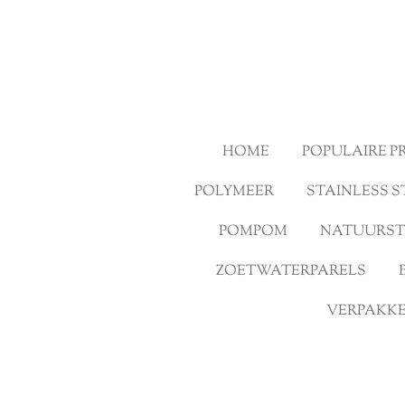
Ga
direct
naar
de
hoofdinhoud
HOME
POPULAIRE 
POLYMEER
STAINLESS S
POMPOM
NATUURS
ZOETWATERPARELS
VERPAKKE