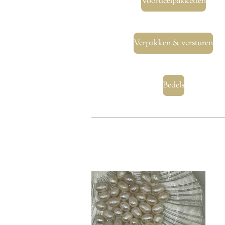
Voordeelpakketten
Verpakken & versturen
Bedels