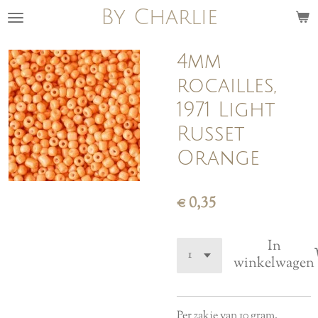
By Charlie
Ga
direct
naar
4mm
de
rocailles,
hoofdinhoud
1971 Light
Russet
Orange
€ 0,35
In
winkelwagen
Per zakje van 10 gram.