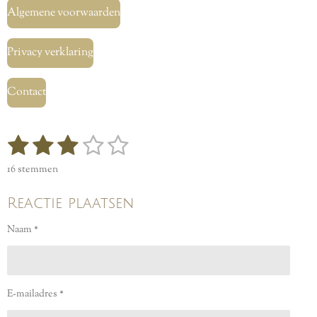
Algemene voorwaarden
Privacy verklaring
Contact
1
2
3
4
5
R
S
t
a
s
s
s
s
s
e
16 stemmen
t
t
t
t
t
t
m
i
m
n
Reactie plaatsen
e
e
e
e
e
e
g
n
r
r
r
r
r
:
Naam *
3
r
r
r
r
.
e
e
e
e
1
2
n
n
n
n
E-mailadres *
5