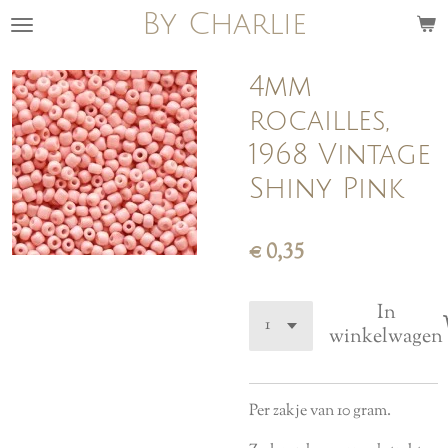
By Charlie
Ga
direct
naar
4mm
de
rocailles,
hoofdinhoud
1968 Vintage
Shiny Pink
€ 0,35
In
winkelwagen
Per zakje van 10 gram.