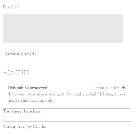
e
Bericht *
r
r
e
n
Verstuur reactie
Reacties
Deborah Voormeeren
2 jaar geleden
Ik heb een positieve ervaring bij By-charlie gehad. Ik kreeg er ook
nog een lief cadeautje bij.
Toon meer berichten
© 2019 - 2026 by Charlie