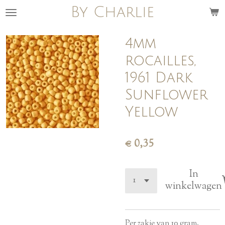
By Charlie
Ga
direct
naar
4mm
de
rocailles,
hoofdinhoud
1961 Dark
Sunflower
Yellow
€ 0,35
In
winkelwagen
Per zakje van 10 gram.