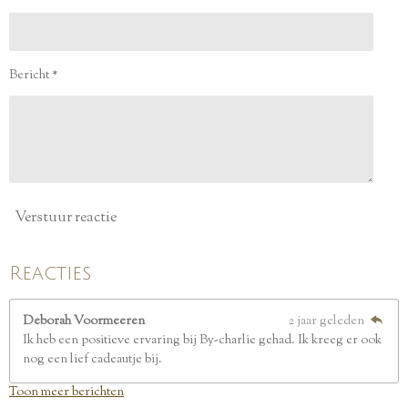
n
n
n
n
5
s
t
e
Bericht *
r
r
e
n
Verstuur reactie
Reacties
Deborah Voormeeren
2 jaar geleden
Ik heb een positieve ervaring bij By-charlie gehad. Ik kreeg er ook
nog een lief cadeautje bij.
Toon meer berichten