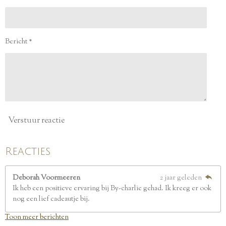
n
n
n
n
5
s
t
e
Bericht *
r
r
e
n
Verstuur reactie
Reacties
Deborah Voormeeren
2 jaar geleden
Ik heb een positieve ervaring bij By-charlie gehad. Ik kreeg er ook
nog een lief cadeautje bij.
Toon meer berichten