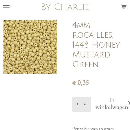
By Charlie
Ga
direct
naar
4mm
de
rocailles,
hoofdinhoud
1448 Honey
Mustard
Green
€ 0,35
In
winkelwagen
Per zakje van 10 gram.