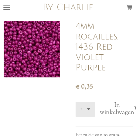
By Charlie
Ga
direct
naar
4mm
de
rocailles,
hoofdinhoud
1436 Red
Violet
Purple
€ 0,35
In
winkelwagen
Per zakje van 10 gram.