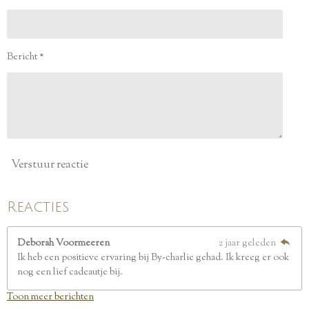
n
n
n
n
5
s
t
e
Bericht *
r
r
e
n
Verstuur reactie
Reacties
Deborah Voormeeren
2 jaar geleden
Ik heb een positieve ervaring bij By-charlie gehad. Ik kreeg er ook
nog een lief cadeautje bij.
Toon meer berichten